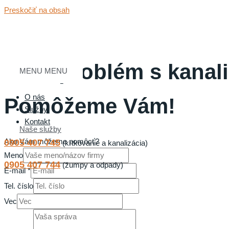
Preskočiť na obsah
Máte problém s kanal
MENU
MENU
O nás
Pomôžeme Vám!
Služby
Kontakt
Naše služby
Ako Vám môžeme pomôcť?
0905 407 745
(krtkovanie a kanalizácia)
Meno
0905 407 744
(žumpy a odpady)
E-mail
*
Tel. číslo
Vec