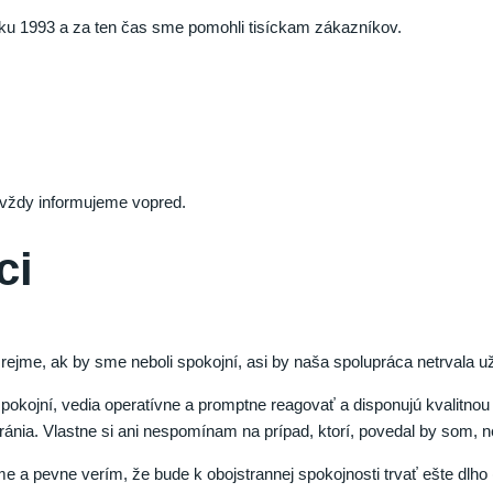
roku 1993 a za ten čas sme pomohli tisíckam zákazníkov.
 vždy informujeme vopred.
ci
rejme, ak by sme neboli spokojní, asi by naša spolupráca netrvala
okojní, vedia operatívne a promptne reagovať a disponujú kvalitno
ánia. Vlastne si ani nespomínam na prípad, ktorí, povedal by som, ne
e a pevne verím, že bude k obojstrannej spokojnosti trvať ešte dlho 