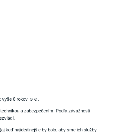
 už vyše 8 rokov ☺☺.
u technikou a zabezpečením. Podľa závažnosti
zvládli.
(aj keď najideálnejšie by bolo, aby sme ich služby