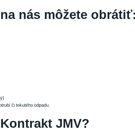
 na nás môžete obrátiť
ný)
otrubí či tekutého odpadu.
e Kontrakt JMV?