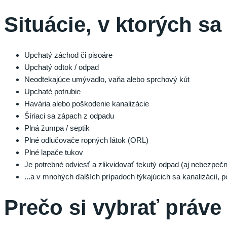
Situácie, v ktorých sa
Upchatý záchod či pisoáre
Upchatý odtok / odpad
Neodtekajúce umývadlo, vaňa alebo sprchový kút
Upchaté potrubie
Havária alebo poškodenie kanalizácie
Šíriaci sa zápach z odpadu
Plná žumpa / septik
Plné odlučovače ropných látok (ORL)
Plné lapače tukov
Je potrebné odviesť a zlikvidovať tekutý odpad (aj nebezpeč
...a v mnohých ďalších prípadoch týkajúcich sa kanalizácií, p
Prečo si vybrať práv