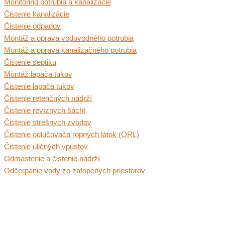
Monitoring potrubia a kanalizácie
Čistenie kanalizácie
Čistenie odpadov
Montáž a oprava vodovodného potrubia
Montáž a oprava kanalizačného potrubia
Čistenie septiku
Montáž lapača tukov
Čistenie lapača tukov
Čistenie retenčných nádrží
Čistenie revíznych šácht
Čistenie strešných zvodov
Čistenie odlučovača ropných látok (ORL)
Čistenie uličných vpustov
Odmastenie a čistenie nádrží
Odčerpanie vody zo zatopených priestorov